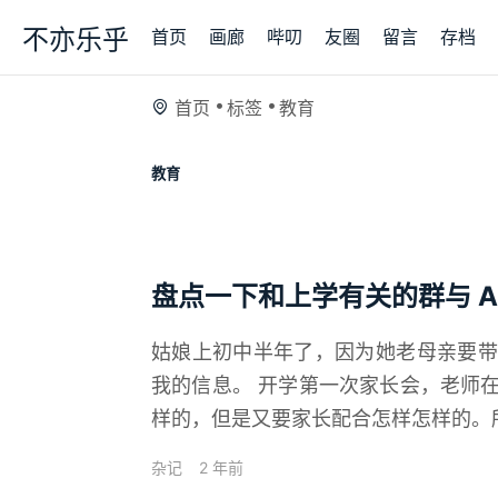
不亦乐乎
首页
画廊
哔叨
友圈
留言
存档
首页
标签
教育
教育
盘点一下和上学有关的群与 A
姑娘上初中半年了，因为她老母亲要带
我的信息。 开学第一次家长会，老师
样的，但是又要家长配合怎样怎样的。所
杂记
2 年前