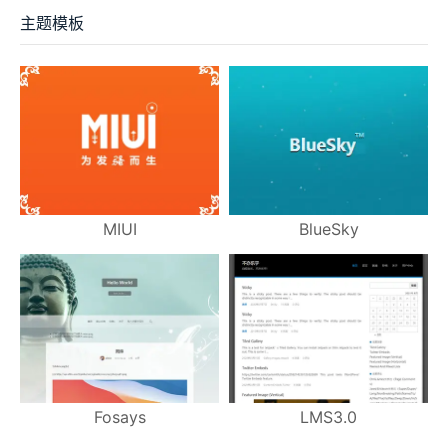
主题模板
MIUI
BlueSky
Fosays
LMS3.0