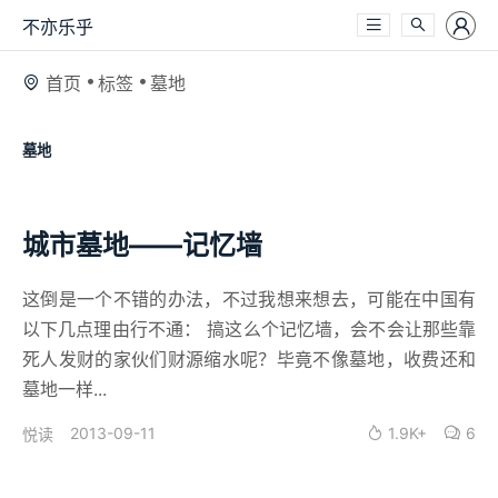
不亦乐乎
首页
标签
墓地
墓地
城市墓地——记忆墙
这倒是一个不错的办法，不过我想来想去，可能在中国有
以下几点理由行不通： 搞这么个记忆墙，会不会让那些靠
死人发财的家伙们财源缩水呢？毕竟不像墓地，收费还和
墓地一样...
2013-09-11
1.9K+
6
悦读