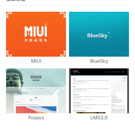
MIUI
BlueSky
Fosays
LMS3.0