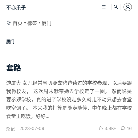
不亦乐乎
首页
标签
厦门
厦门
套路
游厦大 女儿经常念叨要去爸爸读过的学校参观，以后要跟
我做校友， 这次周末就带她去学校走了一圈。 然而说是
要参观学校，真的进了学校没走多久就走不动只想去食堂
吹空调了。 本来我的打算是随走随停，中午晚上都在学校
食堂里吃饭，好好...
2023-07-09
3.9K+
16
杂记