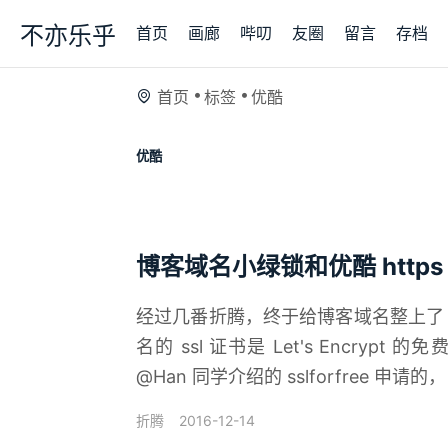
不亦乐乎
首页
画廊
哔叨
友圈
留言
存档
首页
标签
优酷
优酷
博客域名小绿锁和优酷 http
经过几番折腾，终于给博客域名整上了 ht
名的 ssl 证书是 Let's Encryp
@Han 同学介绍的 sslforfree 申请的， 
2016-12-14
折腾