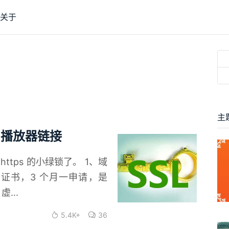
关于
主
s 播放器链接
tps 的小绿锁了。 1、域
t 的免费证书，3 个月一申请，是
虚...
5.4K+
36